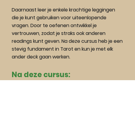
Daarnaast leer je enkele krachtige leggingen 
die je kunt gebruiken voor uiteenlopende 
vragen. Door te oefenen ontwikkel je 
vertrouwen, zodat je straks ook anderen 
readings kunt geven. Na deze cursus heb je een 
stevig fundament in Tarot en kun je met elk 
ander deck gaan werken.
Na deze cursus:
Begrijp je de systematiek van de 
Tarot.
Ken je de betekenissen van de 78 
kaarten.
Kun je eenvoudig én complexe 
readings geven vanuit vertrouwen.