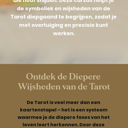
die hout snijden. Deze cursus helpt je 
de symboliek en wijsheden van de 
Tarot diepgaand te begrijpen, zodat je 
met overtuiging en precisie kunt 
werken.
Ontdek de Diepere 
Wijsheden van de Tarot
De Tarot is veel meer dan een 
kaartenstapel – het is een systeem 
waarmee je de diepere fases van het 
leven leert herkennen. Door deze 