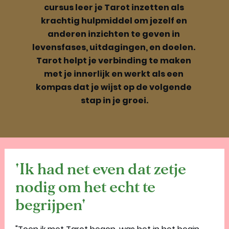
cursus leer je Tarot inzetten als 
krachtig hulpmiddel om jezelf en 
anderen inzichten te geven in 
levensfases, uitdagingen, en doelen. 
Tarot helpt je verbinding te maken 
met je innerlijk en werkt als een 
kompas dat je wijst op de volgende 
stap in je groei.
'Ik had net even dat zetje 
nodig om het echt te 
begrijpen'